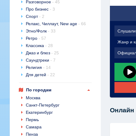
Разговорное
- 45
Про бизнес
- 3
Спорт
- 2
Релакс, Чиллаут, New age
- 66
Этно/Фолк
- 33
Слушали
Ретро
- 57
Жанр и к
Классика
- 28
Джаз и блюз
- 25
Официал
Саундтреки
- 7
Религия
- 14
Для детей
- 22
По городам
Москва
Санкт-Петербург
Онлайн 
Екатеринбург
Пермь
Самара
Пенза