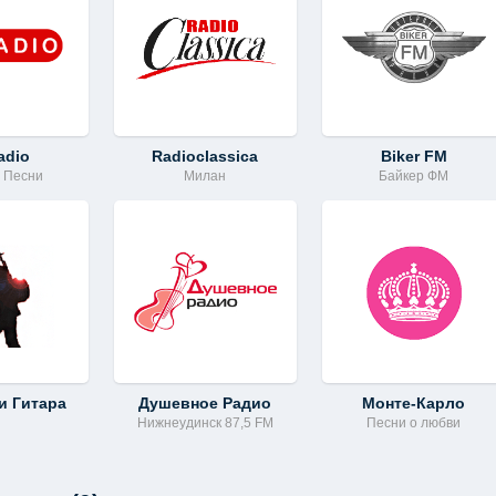
adio
Radioclassica
Biker FM
е Песни
Милан
Байкер ФМ
и Гитара
Душевное Радио
Монте-Карло
Нижнеудинск 87,5 FM
Песни о любви