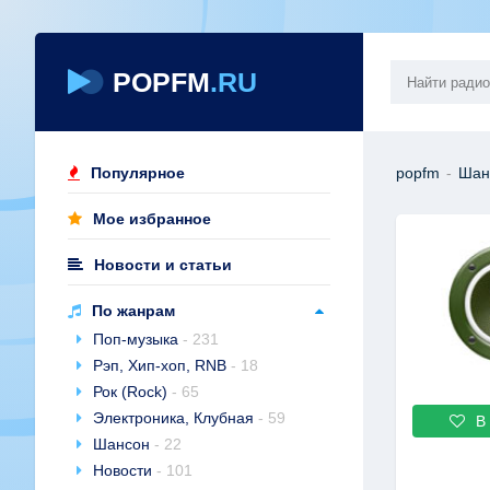
POPFM
.RU
Популярное
popfm
-
Шан
Мое избранное
Новости и статьи
По жанрам
Поп-музыка
- 231
Рэп, Хип-хоп, RNB
- 18
Рок (Rock)
- 65
Электроника, Клубная
- 59
В
Шансон
- 22
Новости
- 101