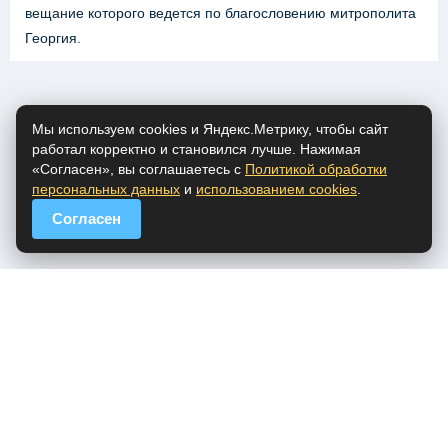
вещание которого ведется по благословению митрополита
Георгия.
Мы используем cookies и Яндекс.Метрику, чтобы сайт
работал корректно и становился лучше. Нажимая
«Согласен», вы соглашаетесь с
Политикой обработки
персональных данных
и
использованием cookies
.
Согласен
popfm.ru - онлайн радио
ПДн
Cookies
DMCA
Обратная связь
Все права на аудио материалы, представленные на нашем сайте
принадлежат их законным владельцам.