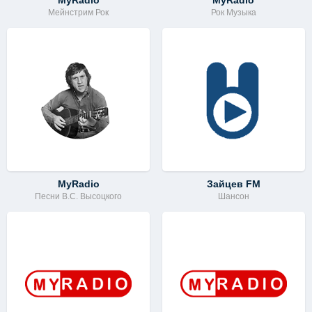
MyRadio
MyRadio
Мейнстрим Рок
Рок Музыка
MyRadio
Зайцев FM
Песни В.С. Высоцкого
Шансон