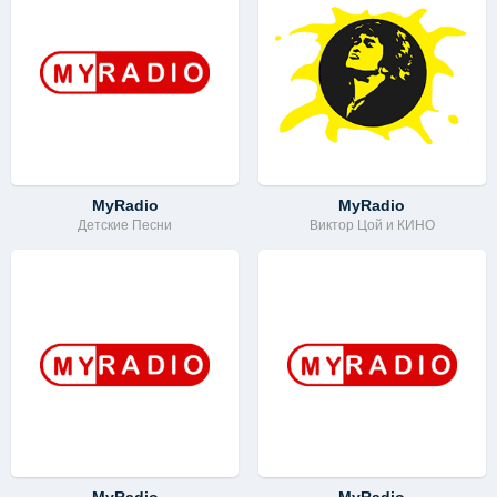
MyRadio
MyRadio
Детские Песни
Виктор Цой и КИНО