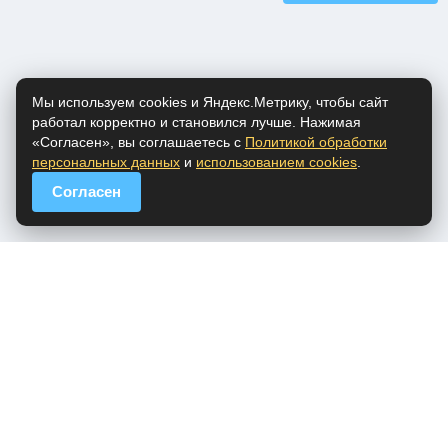
Мы используем cookies и Яндекс.Метрику, чтобы сайт
работал корректно и становился лучше. Нажимая
«Согласен», вы соглашаетесь с
Политикой обработки
персональных данных
и
использованием cookies
.
Согласен
popfm.ru - онлайн радио
ПДн
Cookies
DMCA
Обратная связь
Все права на аудио материалы, представленные на нашем сайте
принадлежат их законным владельцам.