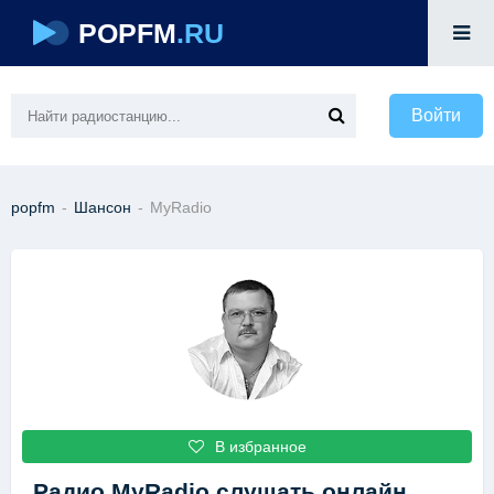
POPFM
.RU
Войти
popfm
-
Шансон
-
MyRadio
В избранное
Радио MyRadio
слушать онлайн