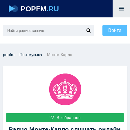
POPFM
.RU
Войти
popfm
-
Поп-музыка
-
Монте-Карло
В избранное
Радио Монте-Карло
слушать онлайн