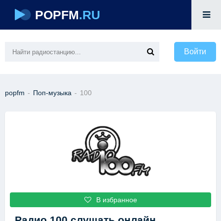
POPFM
.RU
Войти
popfm
-
Поп-музыка
-
100
В избранное
Радио 100
слушать онлайн