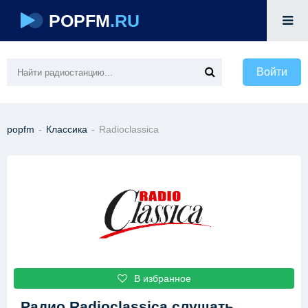
POPFM
.RU
Войти
popfm
-
Классика
-
Radioclassica
В избранное
Радио Radioclassica
слушать