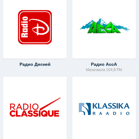
Радио Дисней
Радио АссА
Махачкала 104,8 FM