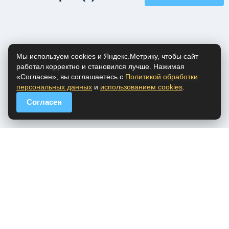
Мы используем cookies и Яндекс.Метрику, чтобы сайт
работал корректно и становился лучше. Нажимая
«Согласен», вы соглашаетесь с
Политикой обработки
персональных данных
и
использованием cookies
.
Согласен
popfm.ru - онлайн радио
ПДн
Cookies
DMCA
Обратная связь
Все права на аудио материалы, представленные на нашем сайте
принадлежат их законным владельцам.