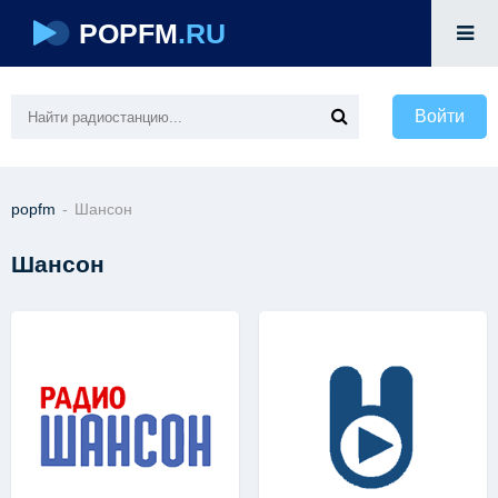
POPFM
.RU
Войти
popfm
-
Шансон
Шансон