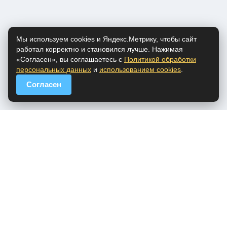
Мы используем cookies и Яндекс.Метрику, чтобы сайт
работал корректно и становился лучше. Нажимая
«Согласен», вы соглашаетесь с
Политикой обработки
персональных данных
и
использованием cookies
.
Согласен
popfm.ru - онлайн радио
ПДн
Cookies
DMCA
Обратная связь
Все права на аудио материалы, представленные на нашем сайте
принадлежат их законным владельцам.