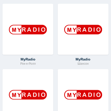
MyRadio
MyRadio
Рок-н-Ролл
Шансон