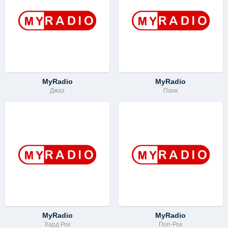
MyRadio
MyRadio
Джаз
Панк
MyRadio
MyRadio
Хард Рок
Поп-Рок