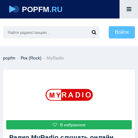
POPFM
.RU
Войти
popfm
-
Рок (Rock)
-
MyRadio
В избранное
Радио MyRadio
слушать онлайн