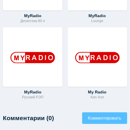
MyRadio
MyRadio
Дискотека 80-х
Lounge
MyRadio
My Radio
Русский РЭП
Хип-Хоп
Комментарии (0)
Комментировать