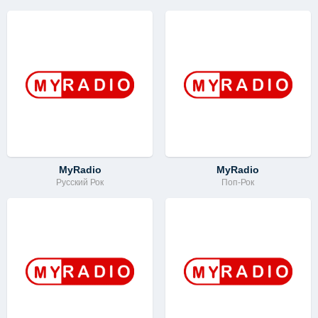
MyRadio
MyRadio
Русский Рок
Поп-Рок