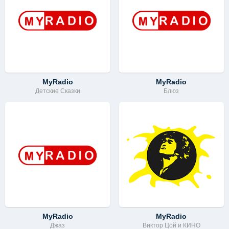
MyRadio
MyRadio
Детские Сказки
Блюз
MyRadio
MyRadio
Джаз
Виктор Цой и КИНО