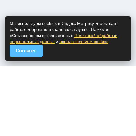
Мы используем cookies и Яндекс.Метрику, чтобы сайт
работал корректно и становился лучше. Нажимая
«Согласен», вы соглашаетесь с
Политикой обработки
персональных данных
и
использованием cookies
.
Согласен
popfm.ru - онлайн радио
ПДн
Cookies
DMCA
Обратная связь
Все права на аудио материалы, представленные на нашем сайте
принадлежат их законным владельцам.