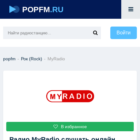
POPFM
.RU
Войти
popfm
-
Рок (Rock)
-
MyRadio
В избранное
Радио MyRadio
слушать онлайн