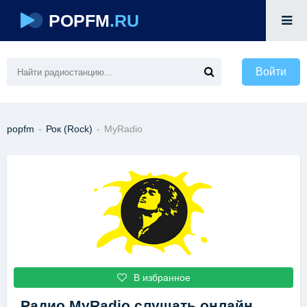
POPFM
.RU
Войти
popfm
-
Рок (Rock)
-
MyRadio
В избранное
Радио MyRadio
слушать онлайн