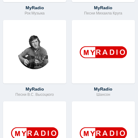
MyRadio
MyRadio
Рок Музыка
Песни Михаила Круга
MyRadio
MyRadio
Песни В.С. Высоцкого
Шансон