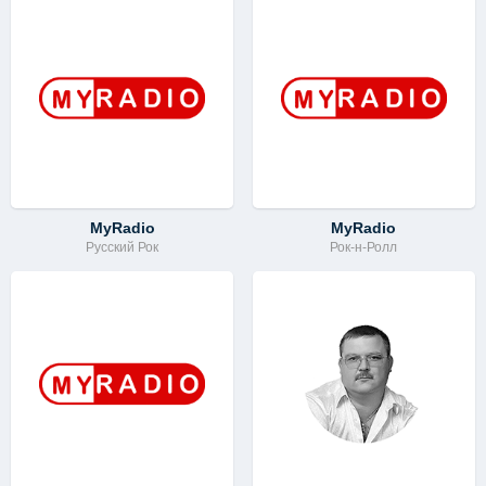
MyRadio
MyRadio
Русский Рок
Рок-н-Ролл