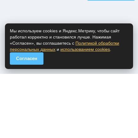
Мы используем cookies и Яндекс.Метрику, чтобы сайт
работал корректно и становился лучше. Нажимая
«Согласен», вы соглашаетесь с
Политикой обработки
персональных данных
и
использованием cookies
.
Согласен
popfm.ru - онлайн радио
ПДн
Cookies
DMCA
Обратная связь
Все права на аудио материалы, представленные на нашем сайте
принадлежат их законным владельцам.