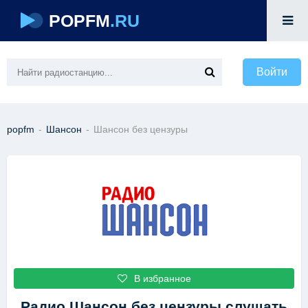
POPFM
.RU
Войти
popfm
-
Шансон
-
Шансон без цензуры
В избранное
Радио Шансон без цензуры
слушать