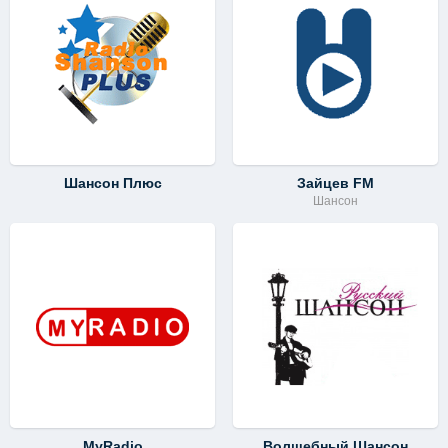
Шансон Плюс
Зайцев FM
Шансон
MyRadio
Волшебный Шансон