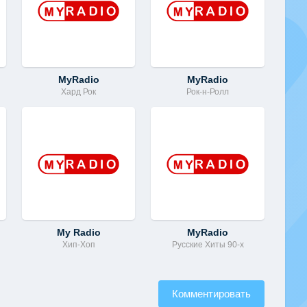
MyRadio
MyRadio
Хард Рок
Рок-н-Ролл
My Radio
MyRadio
Хип-Хоп
Русские Хиты 90-х
Комментировать