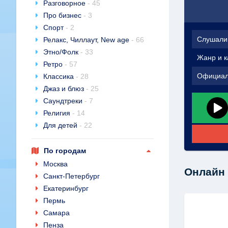
Разговорное
- 45
Про бизнес
- 3
Спорт
- 2
Слушали
Релакс, Чиллаут, New age
- 66
Этно/Фолк
- 33
Жанр и к
Ретро
- 57
Официал
Классика
- 28
Джаз и блюз
- 25
Саундтреки
- 7
Религия
- 14
Для детей
- 22
По городам
Москва
Онлайн 
Санкт-Петербург
Екатеринбург
Пермь
Самара
Пенза