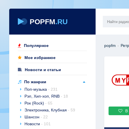
POPFM
.RU
Популярное
popfm
-
Рет
Мое избранное
Новости и статьи
По жанрам
Поп-музыка
- 231
Рэп, Хип-хоп, RNB
- 18
Рок (Rock)
- 65
Электроника, Клубная
- 59
В
Шансон
- 22
Новости
- 101