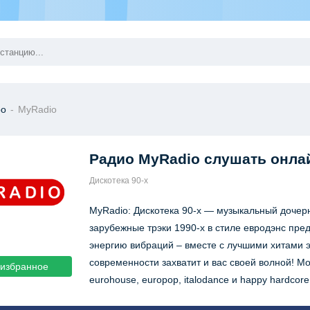
ро
-
MyRadio
Радио MyRadio
слушать онла
Дискотека 90-х
MyRadio: Дискотека 90-х — музыкальный дочер
зарубежные трэки 1990-х в стиле евродэнс пре
энергию вибраций – вместе с лучшими хитами э
современности захватит и вас своей волной! 
 избранное
eurohouse, europop, italodance и happy hardco