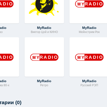
adio
MyRadio
MyRadio
аз
Виктор Цой и КИНО
Мейнстрим Рок
adio
MyRadio
MyRadio
ка 80-х
Ретро
Русский РЭП
арии (0)