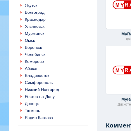
Якутск
Волгоград
Краснодар
Ульяновск
Мурманск
MyR
Дж
Омск
Воронеж
Челябинск
Кемерово
Абакан
Владивосток
Симферополь
Нижний Новгород
Ростов-на-Дону
MyR
Донецк
Дискоте
Тюмень
Радио Кавказа
Коммент