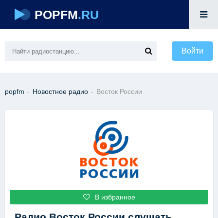
POPFM
.RU
Войти
popfm
-
Новостное радио
-
Восток России
В избранное
Радио Восток России
слушать