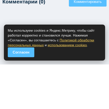
Комментарии (0)
Комментировать
Мы используем cookies и Яндекс.Метрику, чтобы сайт
работал корректно и становился лучше. Нажимая
«Согласен», вы соглашаетесь с
Политикой обработки
персональных данных
и
использованием cookies
.
Согласен
popfm.ru - онлайн радио
ПДн
Cookies
DMCA
Обратная связь
Все права на аудио материалы, представленные на нашем сайте
принадлежат их законным владельцам.