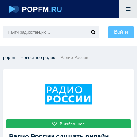
POPFM
.RU
Войти
popfm
-
Новостное радио
-
Радио России
В избранное
Радио России
слушать онлайн