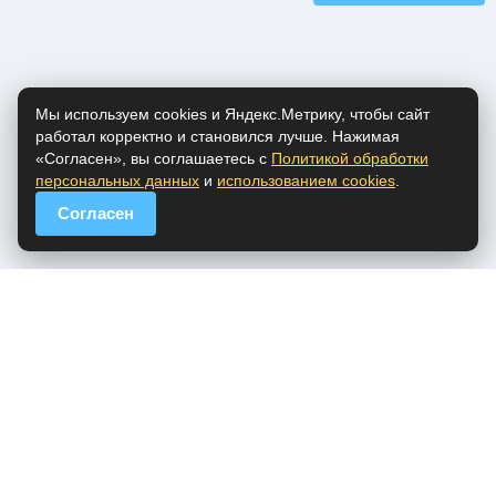
Мы используем cookies и Яндекс.Метрику, чтобы сайт
работал корректно и становился лучше. Нажимая
«Согласен», вы соглашаетесь с
Политикой обработки
персональных данных
и
использованием cookies
.
Согласен
popfm.ru - онлайн радио
ПДн
Cookies
DMCA
Обратная связь
Все права на аудио материалы, представленные на нашем сайте
принадлежат их законным владельцам.