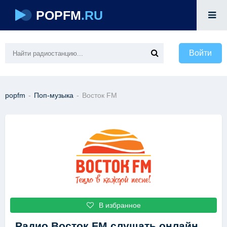
POPFM
.RU
Войти
popfm
-
Поп-музыка
-
Восток FM
В избранное
Радио Восток FM
слушать онлайн