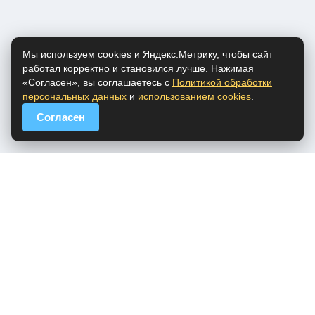
Мы используем cookies и Яндекс.Метрику, чтобы сайт
работал корректно и становился лучше. Нажимая
«Согласен», вы соглашаетесь с
Политикой обработки
персональных данных
и
использованием cookies
.
Согласен
popfm.ru - онлайн радио
ПДн
Cookies
DMCA
Обратная связь
Все права на аудио материалы, представленные на нашем сайте
принадлежат их законным владельцам.