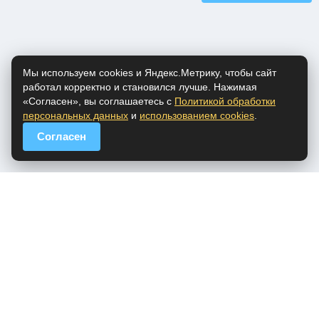
Мы используем cookies и Яндекс.Метрику, чтобы сайт
работал корректно и становился лучше. Нажимая
«Согласен», вы соглашаетесь с
Политикой обработки
персональных данных
и
использованием cookies
.
Согласен
popfm.ru - онлайн радио
ПДн
Cookies
DMCA
Обратная связь
Все права на аудио материалы, представленные на нашем сайте
принадлежат их законным владельцам.