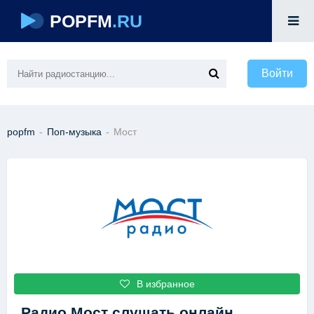
POPFM
.RU
Войти
popfm
-
Поп-музыка
-
Мост
В избранное
Радио Мост
слушать онлайн