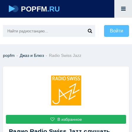
POPFM
.RU
Войти
popfm
-
Джаз и Блюз
-
Radio Swiss Jazz
В избранное
Радио Radio Swiss Jazz
слушать