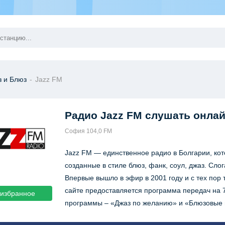
з и Блюз
-
Jazz FM
Радио Jazz FM
слушать онла
София 104,0 FM
Jazz FM — единственное радио в Болгарии, ко
созданные в стиле блюз, фанк, соул, джаз. Сло
Впервые вышло в эфир в 2001 году и с тех пор
сайте предоставляется программа передач на 
 избранное
программы – «Джаз по желанию» и «Блюзовые