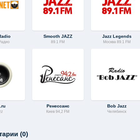
Radio
Smooth JAZZ
Jazz Legends
Радио
89.1 FM
Москва 89.1 FM
.ru
Ренессанс
Bob Jazz
zz
Киев 94,2 FM
Челябинск
арии (0)