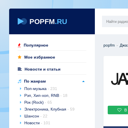
POPFM
.RU
Популярное
popfm
-
Джа
Мое избранное
Новости и статьи
По жанрам
Поп-музыка
- 231
Рэп, Хип-хоп, RNB
- 18
Рок (Rock)
- 65
Электроника, Клубная
- 59
В
Шансон
- 22
Новости
- 101