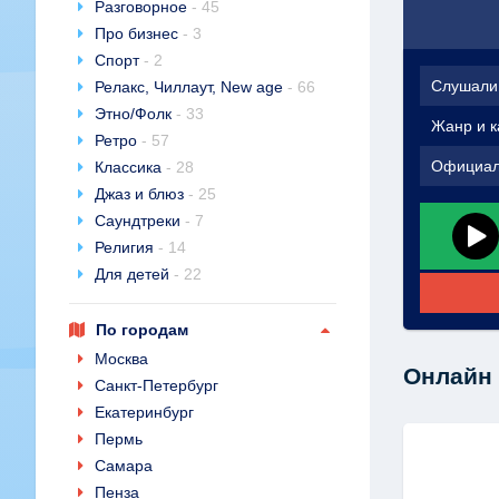
Разговорное
- 45
Про бизнес
- 3
Спорт
- 2
Слушали
Релакс, Чиллаут, New age
- 66
Этно/Фолк
- 33
Жанр и к
Ретро
- 57
Официал
Классика
- 28
Джаз и блюз
- 25
Саундтреки
- 7
Религия
- 14
Для детей
- 22
По городам
Москва
Онлайн 
Санкт-Петербург
Екатеринбург
Пермь
Самара
Пенза