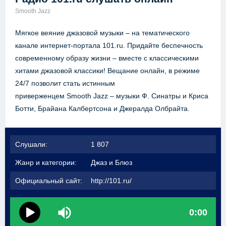
Smooth Jazz
Мягкое веяние джазовой музыки – на тематического
канале интернет-портала 101.ru. Придайте беспечность
современному образу жизни – вместе с классическими
хитами джазовой классики! Вещание онлайн, в режиме
24/7 позволит стать истинным
приверженцем Smooth Jazz – музыки Ф. Синатры и Криса
Ботти, Брайана Калбертсона и Джералда Олбрайта.
Слушали:
1 807
Жанр и категории:
Джаз и Блюз
Официальный сайт:
http://101.ru/
0:00