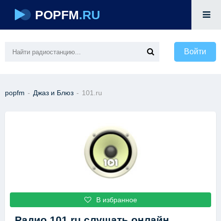
POPFM
.RU
Войти
popfm
-
Джаз и Блюз
-
101.ru
В избранное
Радио 101.ru
слушать онлайн