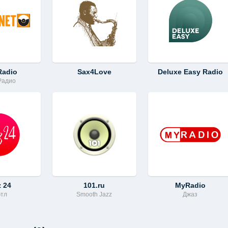
Radio
Sax4Love
Deluxe Easy Radio
Радио
z 24
101.ru
MyRadio
этл
Smooth Jazz
Джаз