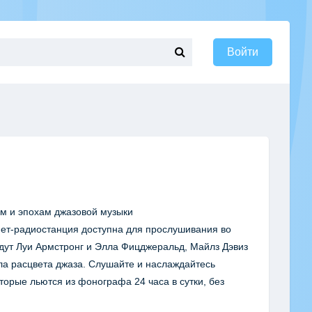
Войти
ям и эпохам джазовой музыки
нет-радиостанция доступна для прослушивания во
идут Луи Армстронг и Элла Фицджеральд, Майлз Дэвиз
ла расцвета джаза. Слушайте и наслаждайтесь
орые льются из фонографа 24 часа в сутки, без