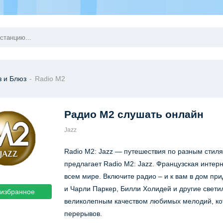
з и Блюз
-
Radio M2
Радио M2
слушать онлайн
Jazz
Radio M2: Jazz — путешествия по разным стил
предлагает Radio M2: Jazz. Французская интер
всем мире. Включите радио – и к вам в дом пр
и Чарли Паркер, Билли Холидей и другие свети
 избранное
великолепным качеством любимых мелодий, кот
перерывов.