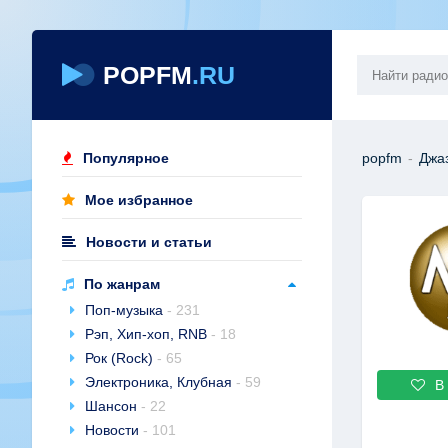
POPFM
.RU
Популярное
popfm
-
Джа
Мое избранное
Новости и статьи
По жанрам
Поп-музыка
- 231
Рэп, Хип-хоп, RNB
- 18
Рок (Rock)
- 65
Электроника, Клубная
- 59
В
Шансон
- 22
Новости
- 101