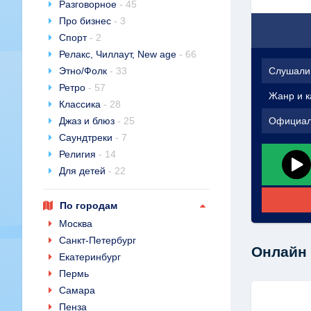
Разговорное
- 45
Про бизнес
- 3
Спорт
- 2
Релакс, Чиллаут, New age
- 66
Этно/Фолк
- 33
Слушали
Ретро
- 57
Жанр и к
Классика
- 28
Джаз и блюз
- 25
Официал
Саундтреки
- 7
Религия
- 14
Для детей
- 22
По городам
Москва
Санкт-Петербург
Онлайн 
Екатеринбург
Пермь
Самара
Пенза