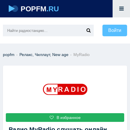
POPFM
.RU
Войти
popfm
-
Релакс, Чиллаут, New age
-
MyRadio
В избранное
Радио MyRadio
слушать онлайн