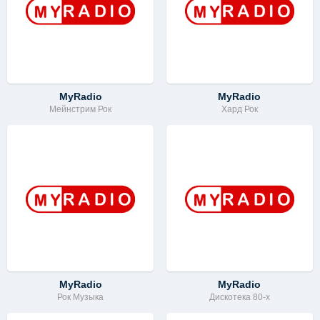
MyRadio
MyRadio
Мейнстрим Рок
Хард Рок
MyRadio
MyRadio
Рок Музыка
Дискотека 80-х