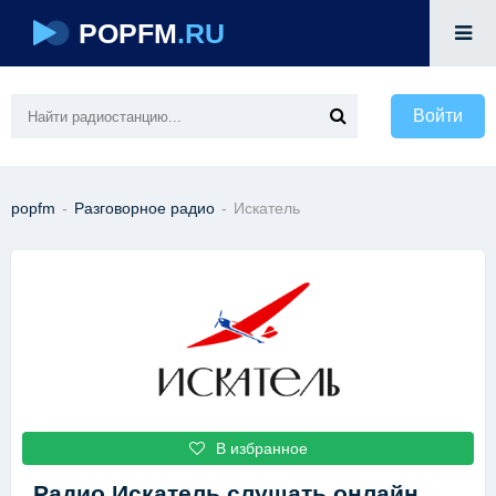
POPFM
.RU
Войти
popfm
-
Разговорное радио
-
Искатель
В избранное
Радио Искатель
слушать онлайн