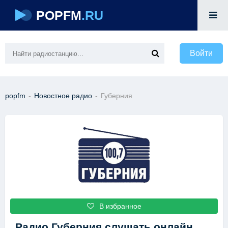
POPFM
.RU
Войти
popfm
-
Новостное радио
-
Губерния
В избранное
Радио Губерния
слушать онлайн