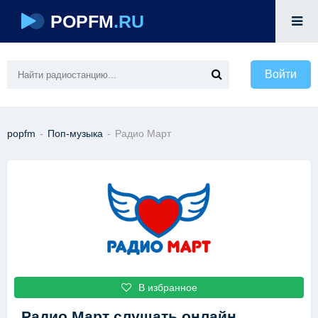
POPFM
.RU
Войти
popfm
-
Поп-музыка
-
Радио Март
В избранное
Радио Март
слушать онлайн