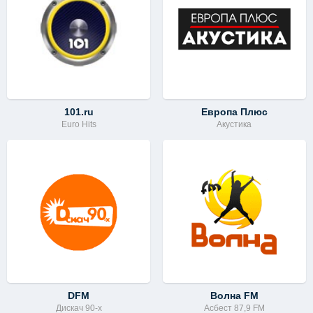
101.ru
Европа Плюс
Euro Hits
Акустика
DFM
Волна FM
Дискач 90-х
Асбест 87,9 FM