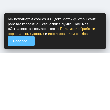
Мы используем cookies и Яндекс.Метрику, чтобы сайт
работал корректно и становился лучше. Нажимая
«Согласен», вы соглашаетесь с
Политикой обработки
персональных данных
и
использованием cookies
.
Согласен
popfm.ru - онлайн радио
ПДн
Cookies
DMCA
Обратная связь
Все права на аудио материалы, представленные на нашем сайте
принадлежат их законным владельцам.