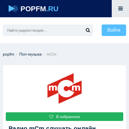
POPFM
.RU
Войти
popfm
-
Поп-музыка
-
mCm
В избранное
Радио mCm
слушать онлайн