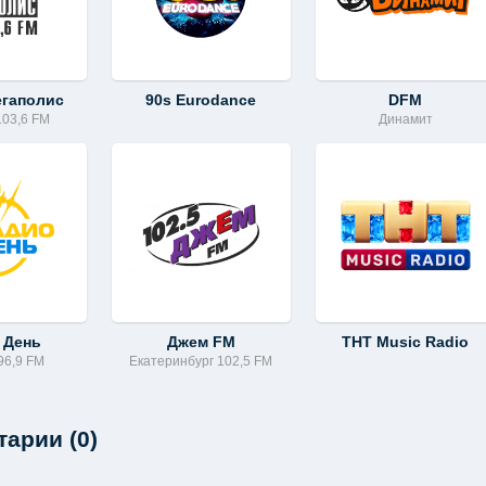
егаполис
90s Eurodance
DFM
103,6 FM
Динамит
 День
Джем FM
ТНТ Music Radio
96,9 FM
Екатеринбург 102,5 FM
арии (0)