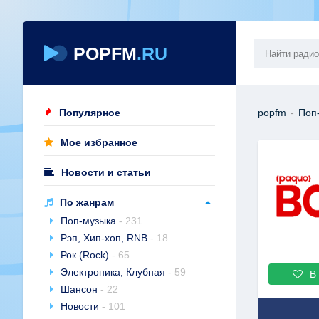
POPFM
.RU
Популярное
popfm
-
Поп
Мое избранное
Новости и статьи
По жанрам
Поп-музыка
- 231
Рэп, Хип-хоп, RNB
- 18
Рок (Rock)
- 65
Электроника, Клубная
- 59
В
Шансон
- 22
Новости
- 101