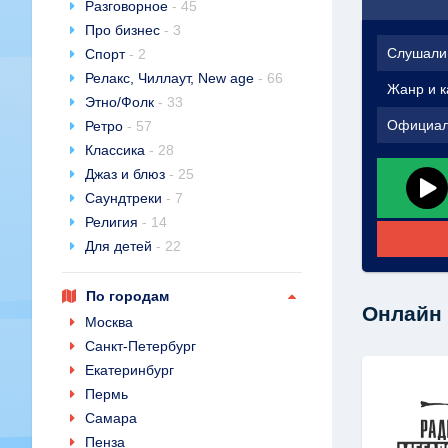
Разговорное
- 45
Про бизнес
- 3
Слушали
Спорт
- 2
Релакс, Чиллаут, New age
- 66
Жанр и к
Этно/Фолк
- 33
Официал
Ретро
- 57
Классика
- 28
Джаз и блюз
- 25
Саундтреки
- 7
Религия
- 14
Для детей
- 22
По городам
Онлайн 
Москва
Санкт-Петербург
Екатеринбург
Пермь
Самара
Пенза