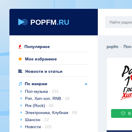
POPFM
.RU
Популярное
popfm
-
Поп
Мое избранное
Новости и статьи
По жанрам
Поп-музыка
- 231
Рэп, Хип-хоп, RNB
- 18
Рок (Rock)
- 65
Электроника, Клубная
- 59
В
Шансон
- 22
Новости
- 101