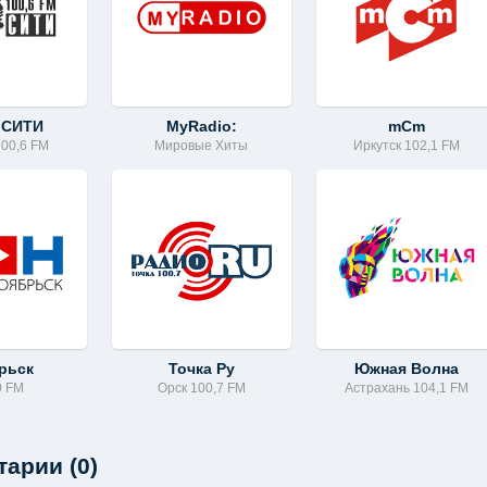
 СИТИ
MyRadio:
mCm
100,6 FM
Мировые Хиты
Иркутск 102,1 FM
рьск
Точка Ру
Южная Волна
0 FM
Орск 100,7 FM
Астрахань 104,1 FM
арии (0)