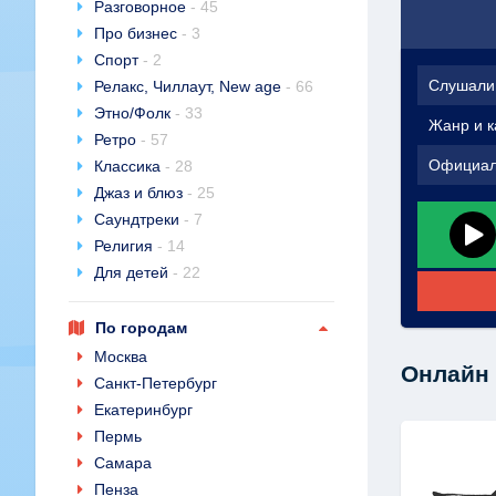
Разговорное
- 45
Про бизнес
- 3
Спорт
- 2
Слушали
Релакс, Чиллаут, New age
- 66
Этно/Фолк
- 33
Жанр и к
Ретро
- 57
Официал
Классика
- 28
Джаз и блюз
- 25
Саундтреки
- 7
Религия
- 14
Для детей
- 22
По городам
Москва
Онлайн 
Санкт-Петербург
Екатеринбург
Пермь
Самара
Пенза