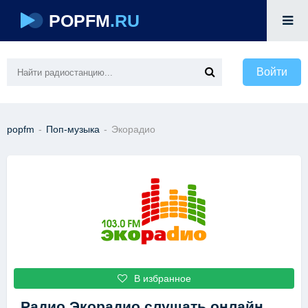
POPFM
.RU
Войти
popfm
-
Поп-музыка
-
Экорадио
В избранное
Радио Экорадио
слушать онлайн