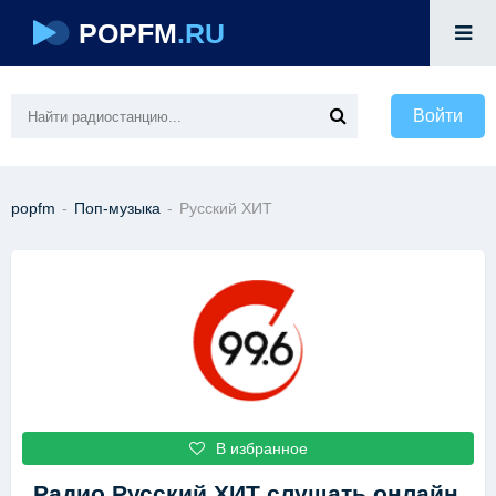
POPFM
.RU
Войти
popfm
-
Поп-музыка
-
Русский ХИТ
В избранное
Радио Русский ХИТ
слушать онлайн