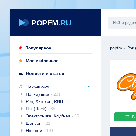
POPFM
.RU
Популярное
popfm
-
Рок 
Мое избранное
Новости и статьи
По жанрам
Поп-музыка
- 231
Рэп, Хип-хоп, RNB
- 18
Рок (Rock)
- 65
Электроника, Клубная
- 59
В
Шансон
- 22
Новости
- 101