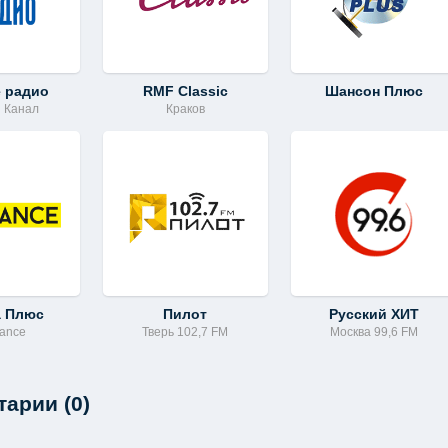
е радио
RMF Classic
Шансон Плюс
й Канал
Краков
а Плюс
Пилот
Русский ХИТ
dance
Тверь 102,7 FM
Москва 99,6 FM
арии (0)