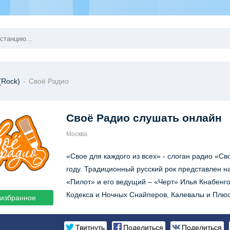
(Rock)
-
Своё Радио
Своё Радио
слушать онлайн
Москва
«Свое для каждого из всех» - слоган радио «С
году. Традиционный русский рок представлен на
«Пилот» и его ведущий – «Черт» Илья Кнабенг
Кодекса и Ночных Снайперов, Калевалы и Плюс
 избранное
Твитнуть
Поделиться
Поделиться