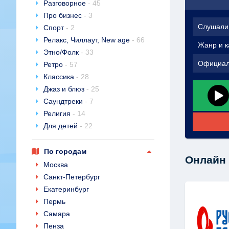
Разговорное
- 45
Про бизнес
- 3
Слушали
Спорт
- 2
Релакс, Чиллаут, New age
- 66
Жанр и к
Этно/Фолк
- 33
Официал
Ретро
- 57
Классика
- 28
Джаз и блюз
- 25
Саундтреки
- 7
Религия
- 14
Для детей
- 22
По городам
Онлайн 
Москва
Санкт-Петербург
Екатеринбург
Пермь
Самара
Пенза