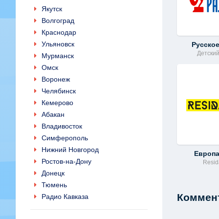
Якутск
Волгоград
Краснодар
Ульяновск
Русско
Детски
Мурманск
Омск
Воронеж
Челябинск
Кемерово
Абакан
Владивосток
Симферополь
Нижний Новгород
Европ
Ростов-на-Дону
Resi
Донецк
Тюмень
Коммент
Радио Кавказа