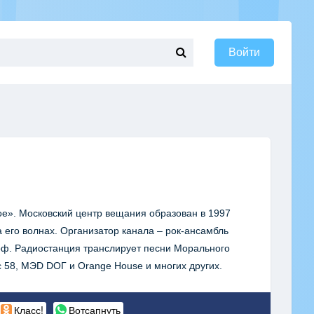
Войти
вое». Московский центр вещания образован в 1997
 его волнах. Организатор канала – рок-ансамбль
оф. Радиостанция транслирует песни Морального
 58, MЭD DОГ и Orange House и многих других.
Класс!
Вотсапнуть