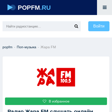
POPFM
.RU
Войти
popfm
-
Поп-музыка
-
Жара FM
В избранное
Радио Жара FM
слушать онлайн