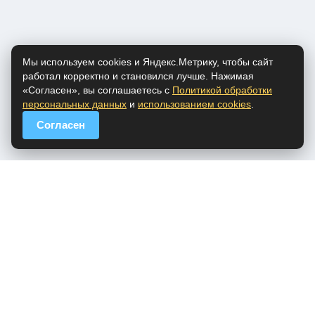
Мы используем cookies и Яндекс.Метрику, чтобы сайт
работал корректно и становился лучше. Нажимая
«Согласен», вы соглашаетесь с
Политикой обработки
персональных данных
и
использованием cookies
.
Согласен
popfm.ru - онлайн радио
ПДн
Cookies
DMCA
Обратная связь
Все права на аудио материалы, представленные на нашем сайте
принадлежат их законным владельцам.