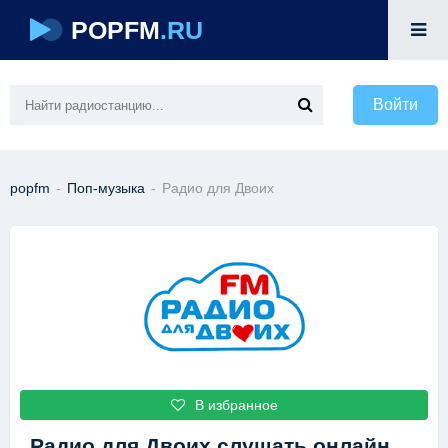
POPFM
.RU
Войти
popfm
-
Поп-музыка
-
Радио для Двоих
В избранное
Радио для Двоих
слушать онлайн