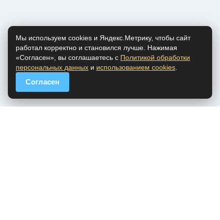
Мы используем cookies и Яндекс.Метрику, чтобы сайт
работал корректно и становился лучше. Нажимая
«Согласен», вы соглашаетесь с
Политикой обработки
персональных данных
и
использованием cookies
.
Согласен
popfm.ru - онлайн радио
ПДн
Cookies
DMCA
Обратная связь
Все права на аудио материалы, представленные на нашем сайте
принадлежат их законным владельцам.