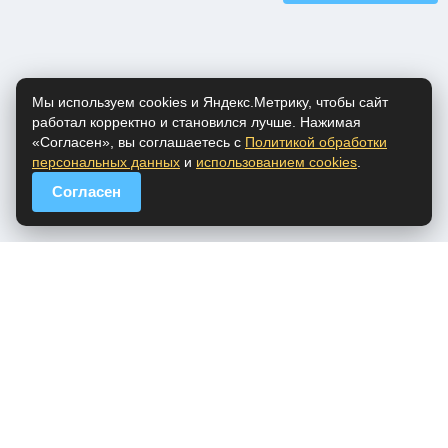
Мы используем cookies и Яндекс.Метрику, чтобы сайт
работал корректно и становился лучше. Нажимая
«Согласен», вы соглашаетесь с
Политикой обработки
персональных данных
и
использованием cookies
.
Согласен
popfm.ru - онлайн радио
ПДн
Cookies
DMCA
Обратная связь
Все права на аудио материалы, представленные на нашем сайте
принадлежат их законным владельцам.