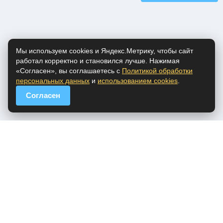
Мы используем cookies и Яндекс.Метрику, чтобы сайт
работал корректно и становился лучше. Нажимая
«Согласен», вы соглашаетесь с
Политикой обработки
персональных данных
и
использованием cookies
.
Согласен
popfm.ru - онлайн радио
ПДн
Cookies
DMCA
Обратная связь
Все права на аудио материалы, представленные на нашем сайте
принадлежат их законным владельцам.