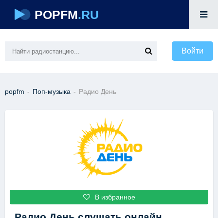
POPFM
.RU
Войти
popfm
-
Поп-музыка
-
Радио День
В избранное
Радио День
слушать онлайн