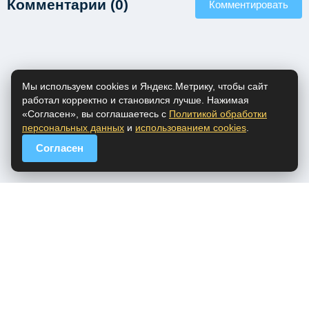
Комментарии (0)
Комментировать
Мы используем cookies и Яндекс.Метрику, чтобы сайт
работал корректно и становился лучше. Нажимая
«Согласен», вы соглашаетесь с
Политикой обработки
персональных данных
и
использованием cookies
.
Согласен
popfm.ru - онлайн радио
ПДн
Cookies
DMCA
Обратная связь
Все права на аудио материалы, представленные на нашем сайте
принадлежат их законным владельцам.