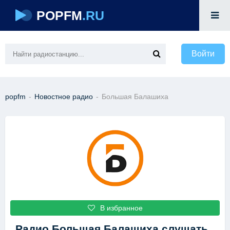
POPFM
.RU
Войти
popfm
-
Новостное радио
-
Большая Балашиха
В избранное
Радио Большая Балашиха
слушать