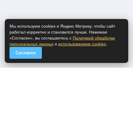
Мы используем cookies и Яндекс.Метрику, чтобы сайт
работал корректно и становился лучше. Нажимая
«Согласен», вы соглашаетесь с
Политикой обработки
персональных данных
и
использованием cookies
.
Согласен
popfm.ru - онлайн радио
ПДн
Cookies
DMCA
Обратная связь
Все права на аудио материалы, представленные на нашем сайте
принадлежат их законным владельцам.