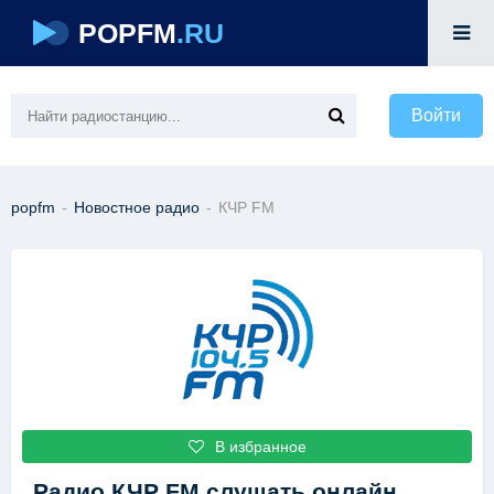
POPFM
.RU
Войти
popfm
-
Новостное радио
-
КЧР FM
В избранное
Радио КЧР FM
слушать онлайн