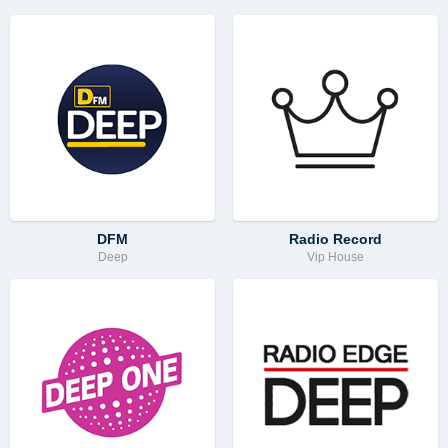
DFM
Radio Record
Deep
Vip House