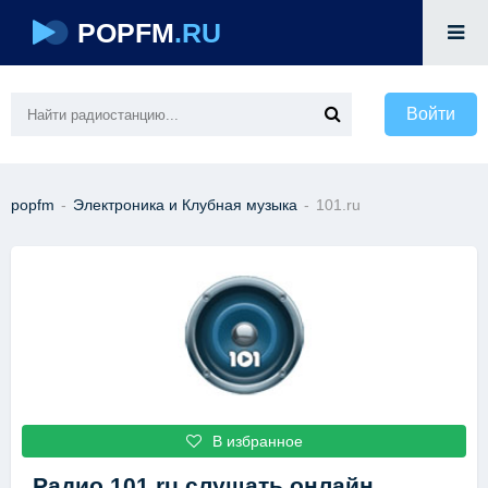
POPFM
.RU
Войти
popfm
-
Электроника и Клубная музыка
-
101.ru
В избранное
Радио 101.ru
слушать онлайн