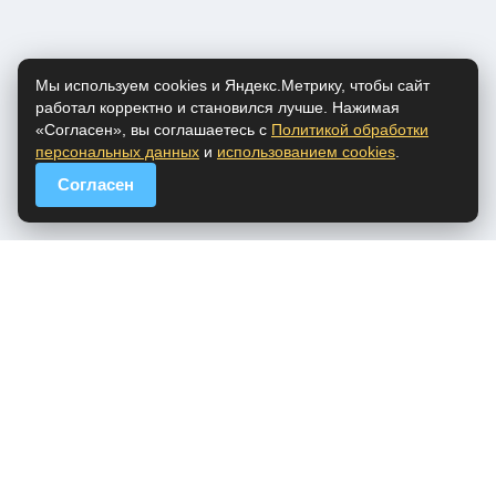
Мы используем cookies и Яндекс.Метрику, чтобы сайт
работал корректно и становился лучше. Нажимая
«Согласен», вы соглашаетесь с
Политикой обработки
персональных данных
и
использованием cookies
.
Согласен
popfm.ru - онлайн радио
ПДн
Cookies
DMCA
Обратная связь
Все права на аудио материалы, представленные на нашем сайте
принадлежат их законным владельцам.