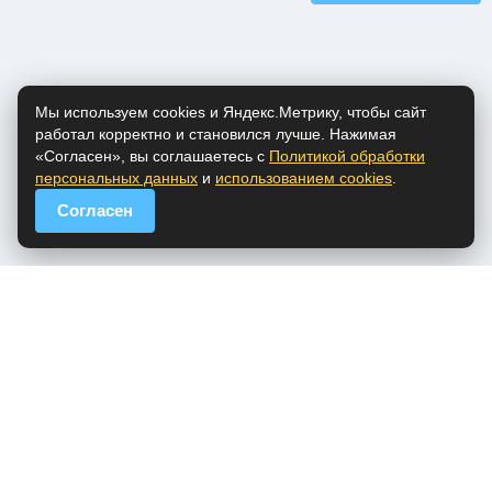
Мы используем cookies и Яндекс.Метрику, чтобы сайт
работал корректно и становился лучше. Нажимая
«Согласен», вы соглашаетесь с
Политикой обработки
персональных данных
и
использованием cookies
.
Согласен
popfm.ru - онлайн радио
ПДн
Cookies
DMCA
Обратная связь
Все права на аудио материалы, представленные на нашем сайте
принадлежат их законным владельцам.