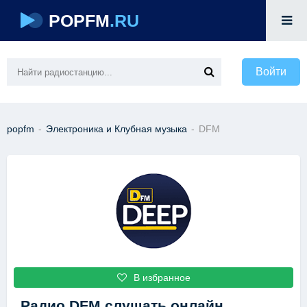
POPFM
.RU
Войти
popfm
-
Электроника и Клубная музыка
-
DFM
В избранное
Радио DFM
слушать онлайн