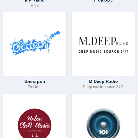
My Radio
PromoDJ
RNB
Электрон
M.Deep Radio
Electron
Deep music source 24/7