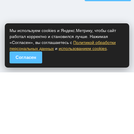
Мы используем cookies и Яндекс.Метрику, чтобы сайт
работал корректно и становился лучше. Нажимая
«Согласен», вы соглашаетесь с
Политикой обработки
персональных данных
и
использованием cookies
.
Согласен
popfm.ru - онлайн радио
ПДн
Cookies
DMCA
Обратная связь
Все права на аудио материалы, представленные на нашем сайте
принадлежат их законным владельцам.