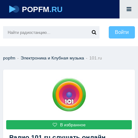
POPFM
.RU
Войти
popfm
-
Электроника и Клубная музыка
-
101.ru
В избранное
Радио 101.ru
слушать онлайн