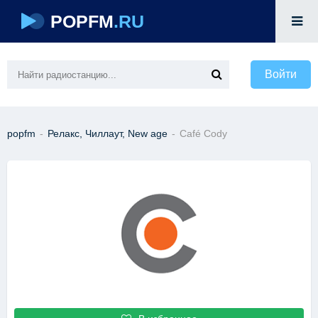
POPFM
.RU
Войти
popfm
-
Релакс, Чиллаут, New age
-
Café Cody