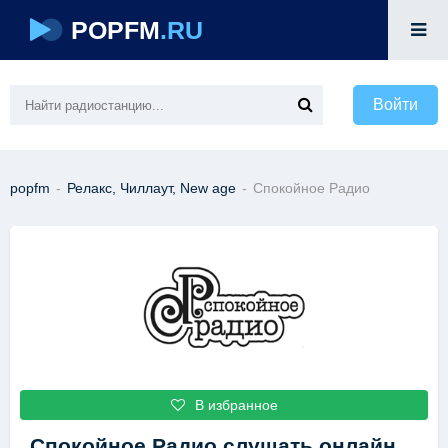
POPFM
.RU
Войти
popfm
-
Релакс, Чиллаут, New age
-
Спокойное Радио
В избранное
Спокойное Радио
слушать онлайн