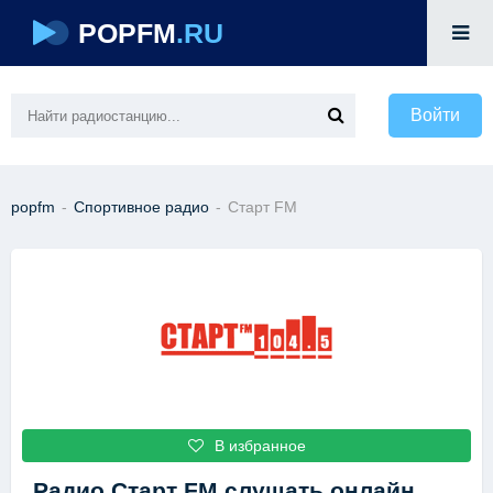
POPFM
.RU
Войти
popfm
-
Спортивное радио
-
Старт FM
В избранное
Радио Старт FM
слушать онлайн