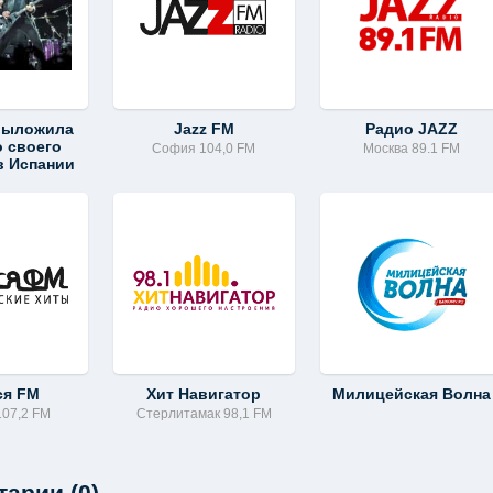
 выложила
Jazz FM
Радио JAZZ
о своего
София 104,0 FM
Москва 89.1 FM
в Испании
ся FM
Хит Навигатор
Милицейская Волна
107,2 FM
Стерлитамак 98,1 FM
арии (0)