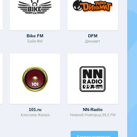
Bike FM
DFM
Байк ФМ
Динамит
101.ru
NN-Radio
Классика Жанра
Нижний Новгород 99,5 FM
Комментировать