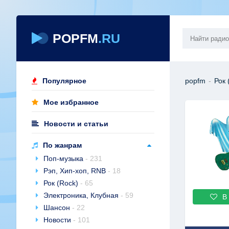
POPFM
.RU
Популярное
popfm
-
Рок 
Мое избранное
Новости и статьи
По жанрам
Поп-музыка
- 231
Рэп, Хип-хоп, RNB
- 18
Рок (Rock)
- 65
Электроника, Клубная
- 59
В
Шансон
- 22
Новости
- 101