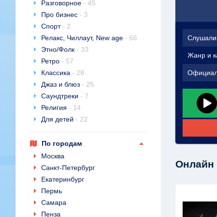
Разговорное
- 45
Про бизнес
- 3
Спорт
- 2
Релакс, Чиллаут, New age
- 66
Слушали
Этно/Фолк
- 33
Жанр и к
Ретро
- 57
Классика
- 28
Официал
Джаз и блюз
- 25
Саундтреки
- 7
Религия
- 14
Для детей
- 22
По городам
Москва
Онлайн 
Санкт-Петербург
Екатеринбург
Пермь
Самара
Пенза