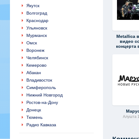
Якутск
Волгоград
Краснодар
Ульяновск
Мурманск
Metallica
видео с
Омск
концерта 
Воронеж
Челябинск
Кемерово
Абакан
Владивосток
Симферополь
Нижний Новгород
Ростов-на-Дону
Донецк
Мару
Алушта 
Тюмень
Радио Кавказа
Коммент