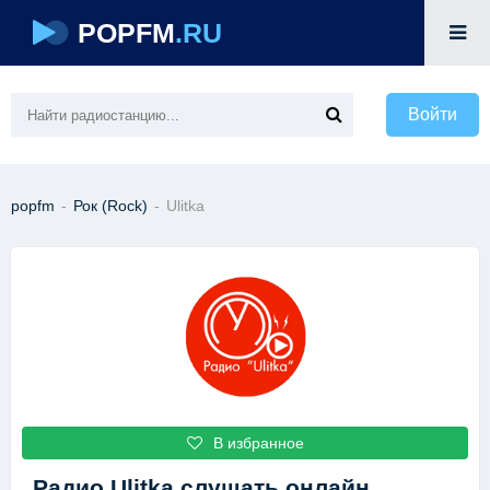
POPFM
.RU
Войти
popfm
-
Рок (Rock)
-
Ulitka
В избранное
Радио Ulitka
слушать онлайн