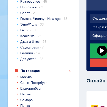
Разговорное
- 45
Про бизнес
- 3
Спорт
- 2
Слушали
Релакс, Чиллаут, New age
- 66
Этно/Фолк
- 33
Жанр и к
Ретро
- 57
Официал
Классика
- 28
Джаз и блюз
- 25
Саундтреки
- 7
Религия
- 14
Для детей
- 22
По городам
Москва
Онлайн 
Санкт-Петербург
Екатеринбург
Пермь
Самара
Пенза