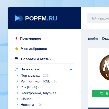
POPFM
.RU
Популярное
popfm
-
Кла
Мое избранное
Новости и статьи
По жанрам
Поп-музыка
- 231
Рэп, Хип-хоп, RNB
- 18
Рок (Rock)
- 65
Электроника, Клубная
- 59
В
Шансон
- 22
Новости
- 101