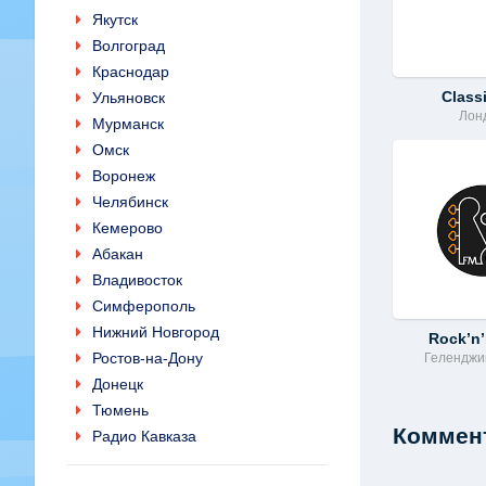
Якутск
Волгоград
Краснодар
Class
Ульяновск
Лон
Мурманск
Омск
Воронеж
Челябинск
Кемерово
Абакан
Владивосток
Симферополь
Нижний Новгород
Rock’n’
Ростов-на-Дону
Геленджик
Донецк
Тюмень
Коммент
Радио Кавказа