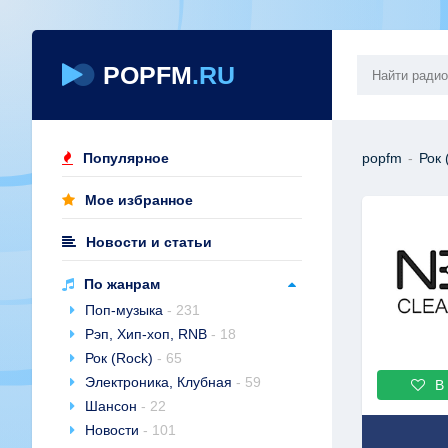
POPFM
.RU
Популярное
popfm
-
Рок 
Мое избранное
Новости и статьи
По жанрам
Поп-музыка
- 231
Рэп, Хип-хоп, RNB
- 18
Рок (Rock)
- 65
Электроника, Клубная
- 59
В
Шансон
- 22
Новости
- 101