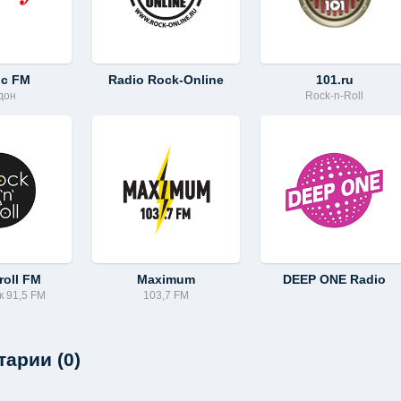
ic FM
Radio Rock-Online
101.ru
дон
Rock-n-Roll
roll FM
Maximum
DEEP ONE Radio
 91,5 FM
103,7 FM
арии (0)