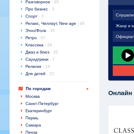
Разговорное
- 45
Про бизнес
- 3
Слушали
Спорт
- 2
Релакс, Чиллаут, New age
- 66
Жанр и к
Этно/Фолк
- 33
Официал
Ретро
- 57
Классика
- 28
Джаз и блюз
- 25
Саундтреки
- 7
Религия
- 14
Для детей
- 22
По городам
Онлайн 
Москва
Санкт-Петербург
Екатеринбург
Пермь
Самара
Пенза