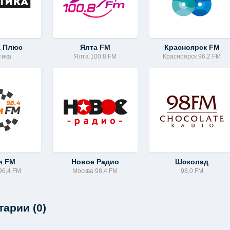
а Плюс
Ялта FM
Красноярск FM
тика
Ялта 100,8 FM
Красноярск 96,2 FM
и FM
Новое Радио
Шоколад
96,4 FM
Москва 98,4 FM
98,0 FM
арии (0)