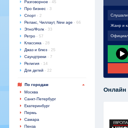
Разговорное
- 45
Про бизнес
- 3
Слушали
Спорт
- 2
Релакс, Чиллаут, New age
- 66
Жанр и к
Этно/Фолк
- 33
Официал
Ретро
- 57
Классика
- 28
Джаз и блюз
- 25
Саундтреки
- 7
Религия
- 14
Для детей
- 22
По городам
Онлайн 
Москва
Санкт-Петербург
Екатеринбург
Пермь
Самара
Пенза