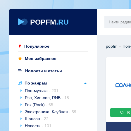
POPFM
.RU
Популярное
popfm
-
Поп
Мое избранное
Новости и статьи
По жанрам
Поп-музыка
- 231
Рэп, Хип-хоп, RNB
- 18
Рок (Rock)
- 65
Электроника, Клубная
- 59
В
Шансон
- 22
Новости
- 101