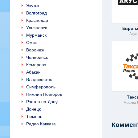
Якутск
Волгоград
Краснодар
Ульяновск
Европ
Акус
Мурманск
Омск
Воронеж
Челябинск
Кемерово
Абакан
Владивосток
Симферополь
Нижний Новгород
Такс
Ростов-на-Дону
Москва 
Донецк
Тюмень
Коммент
Радио Кавказа