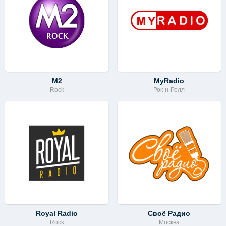
M2
MyRadio
Rock
Рок-н-Ролл
Royal Radio
Своё Радио
Rock
Москва