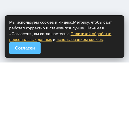
Мы используем cookies и Яндекс.Метрику, чтобы сайт
работал корректно и становился лучше. Нажимая
«Согласен», вы соглашаетесь с
Политикой обработки
персональных данных
и
использованием cookies
.
Согласен
popfm.ru - онлайн радио
ПДн
Cookies
DMCA
Обратная связь
Все права на аудио материалы, представленные на нашем сайте
принадлежат их законным владельцам.