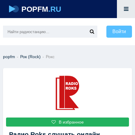
POPFM
.RU
Войти
popfm
-
Рок (Rock)
-
Рокс
В избранное
Радио Roks
слушать онлайн