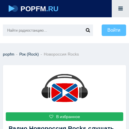
POPFM
.RU
Войти
popfm
-
Рок (Rock)
-
Новороссия Rocks
В избранное
Радио Новороссия Rocks
слушать