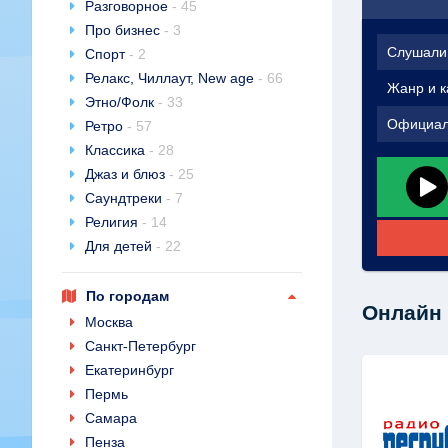
Разговорное
- 45
Про бизнес
- 3
Слушали
Спорт
- 2
Релакс, Чиллаут, New age
- 66
Жанр и к
Этно/Фолк
- 33
Официал
Ретро
- 57
Классика
- 28
Джаз и блюз
- 25
Саундтреки
- 7
Религия
- 14
Для детей
- 22
По городам
Онлайн 
Москва
Санкт-Петербург
Екатеринбург
Пермь
Самара
Пенза