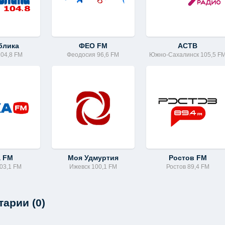
блика
ФЕО FM
АСТВ
104,8 FM
Феодосия 96,6 FM
Южно-Сахалинск 105,5 F
а FM
Моя Удмуртия
Ростов FM
03,1 FM
Ижевск 100,1 FM
Ростов 89,4 FM
арии (0)