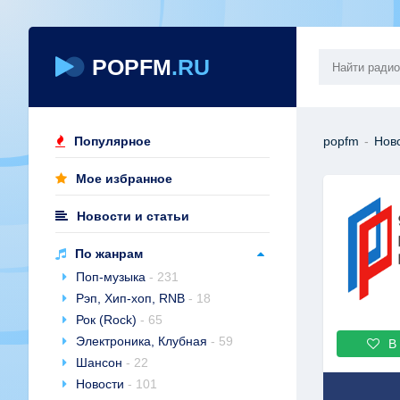
POPFM
.RU
Популярное
popfm
-
Нов
Мое избранное
Новости и статьи
По жанрам
Поп-музыка
- 231
Рэп, Хип-хоп, RNB
- 18
Рок (Rock)
- 65
Электроника, Клубная
- 59
В
Шансон
- 22
Новости
- 101