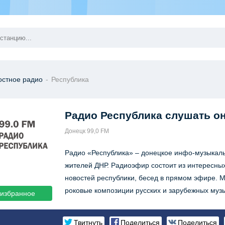
остное радио
-
Республика
Радио Республика
слушать о
Донецк 99,0 FM
Радио «Республика» – донецкое инфо-музыкал
жителей ДНР. Радиоэфир состоит из интересны
новостей республики, бесед в прямом эфире. М
роковые композиции русских и зарубежных музы
 избранное
Твитнуть
Поделиться
Поделиться